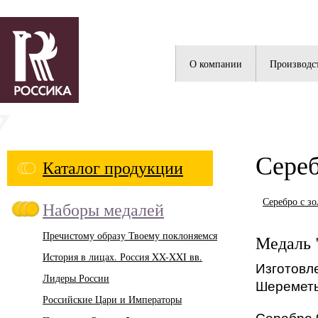
Россика
О компании
Производс
Сере
Каталог продукции
Серебро с з
Наборы медалей
Пречистому образу Твоему поклоняемся
Медаль 
История в лицах. Россия XX-XXI вв.
Изготовл
Лидеры России
Шереметь
Российские Цари и Императоры