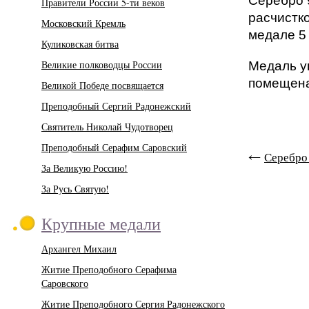
Cеребро 
Правители России 5-ти веков
расчистк
Московский Кремль
медале 5 
Куликовская битва
Великие полководцы России
Медаль у
помещена
Великой Победе посвящается
Преподобный Сергий Радонежский
Святитель Николай Чудотворец
Преподобный Серафим Саровский
Серебро
За Великую Россию!
За Русь Святую!
Крупные медали
Архангел Михаил
Житие Преподобного Серафима
Саровского
Житие Преподобного Сергия Радонежского