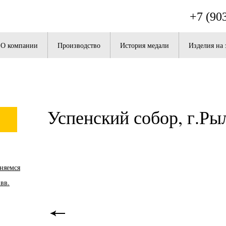
+7 (90
О компании
Производство
История медали
Изделия на 
Успенский собор, г.Ры
няемся
вв.