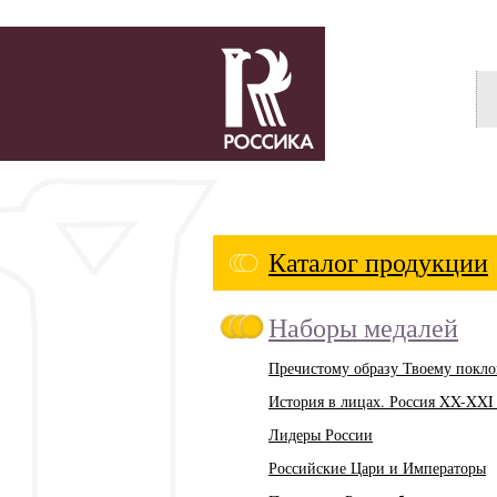
Россика
Каталог продукции
Наборы медалей
Пречистому образу Твоему покло
История в лицах. Россия XX-XXI 
Лидеры России
Российские Цари и Императоры