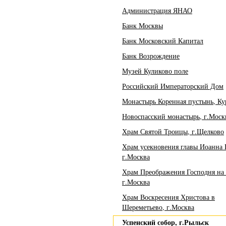
Администрация ЯНАО
Банк Москвы
Банк Московский Капитал
Банк Возрождение
Музей Куликово поле
Российский Императорский Дом
Монастырь Коренная пустынь, Кур
Новоспасский монастырь, г.Моск
Храм Святой Троицы, г.Щелково
Храм усекновения главы Иоанна 
г.Москва
Храм Преображения Господня на 
г.Москва
Храм Воскресения Христова в
Шереметьево, г.Москва
Успенский собор, г.Рыльск