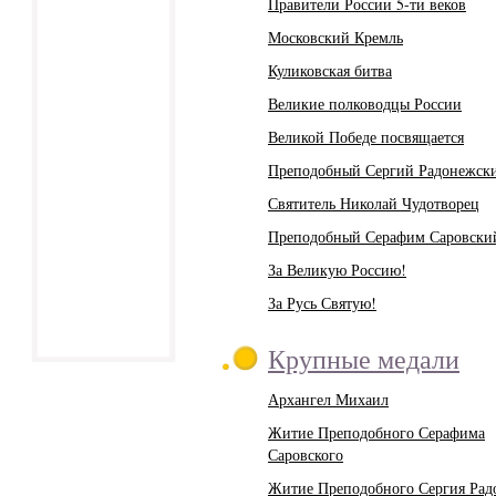
Правители России 5-ти веков
Московский Кремль
Куликовская битва
Великие полководцы России
Великой Победе посвящается
Преподобный Сергий Радонежск
Святитель Николай Чудотворец
Преподобный Серафим Саровски
За Великую Россию!
За Русь Святую!
Крупные медали
Архангел Михаил
Житие Преподобного Серафима
Саровского
Житие Преподобного Сергия Рад