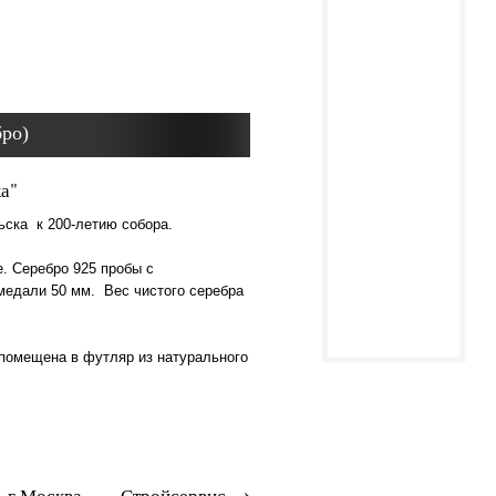
бро)
ка"
льска к 200-летию собора.
е. Cеребро 925 пробы с
медали 50 мм. Вес чистого серебра
помещена в футляр из натурального
 г.Москва
Стройсервис