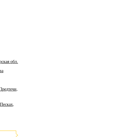
ская обл.
ва
Предтечи,
Песках,