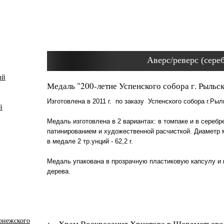
Аверс/реверс (сере
ий
Медаль "200-летие Успенского собора г. Рыльс
Изготовлена в 2011 г. по заказу Успенского собора г.Ры
й
Медаль изготовлена в 2 вариантах: в томпаке и в серебр
патинированием и художественной расчисткой. Диаметр 
в медале 2 тр.унций - 62,2 г.
Медаль упакована в прозрачную пластиковую капсулу и 
дерева.
онежского
Храм Воскресения Христова в Шереметьево,