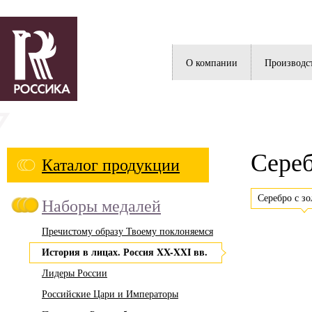
Россика
О компании
Производс
Сереб
Каталог продукции
Серебро с з
Наборы медалей
Пречистому образу Твоему поклоняемся
История в лицах. Россия XX-XXI вв.
Лидеры России
Российские Цари и Императоры