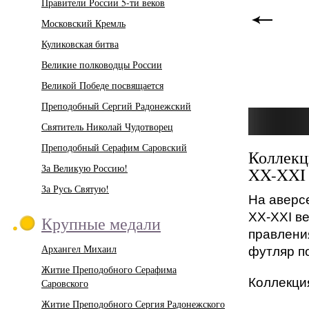
Правители России 5-ти веков
Московский Кремль
Куликовская битва
Великие полководцы России
Великой Победе посвящается
Преподобный Сергий Радонежский
Святитель Николай Чудотворец
Преподобный Серафим Саровский
Коллек
За Великую Россию!
XX-XXI
За Русь Святую!
На аверс
XX-XXI в
Крупные медали
правлени
Архангел Михаил
футляр п
Житие Преподобного Серафима
Коллекция
Саровского
Житие Преподобного Сергия Радонежского